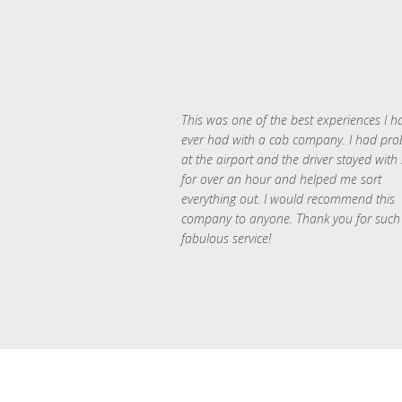
This was one of the best experiences I h
ever had with a cab company. I had pr
at the airport and the driver stayed with
for over an hour and helped me sort
everything out. I would recommend this
company to anyone. Thank you for such
fabulous service!