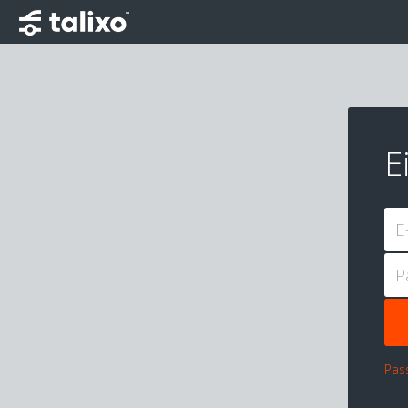
E
E
P
Pas