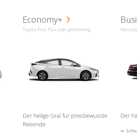
Economy+
Busi
Toyota Prius Plus oder gleichwertig
Mercede
Der heilige Gral für preisbewusste
Der Fa
Reisende
Schwa