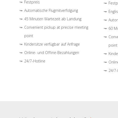
Festpreis
Festp
Automatische Flugmitverfolgung
Engli
45 Minuten Wartezeit ab Landung
Autom
Convenient pickup at precise meeting
60 Mi
point
Conve
Kindersitze verfügbar auf Anfrage
point
Online- und Offline-Bezahlungen
Kinde
24/7-Hotline
Onlin
24/7-