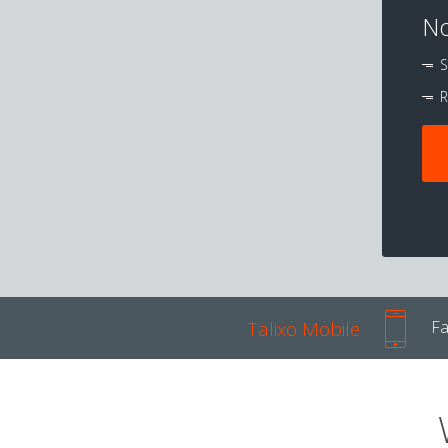
No
S
R
Talixo Mobile
Fa