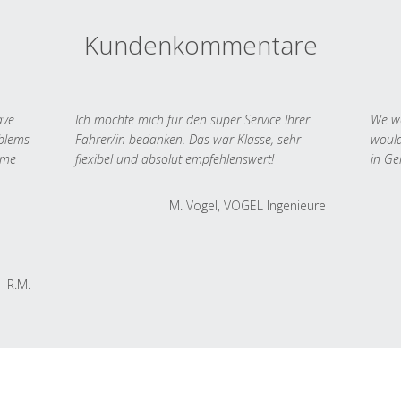
Kundenkommentare
ave
Ich möchte mich für den super Service Ihrer
We we
oblems
Fahrer/in bedanken. Das war Klasse, sehr
would
 me
flexibel und absolut empfehlenswert!
in Ge
M. Vogel, VOGEL Ingenieure
R.M.