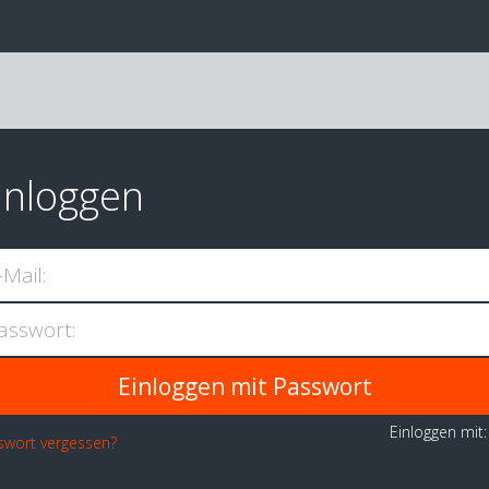
inloggen
-Mail:
asswort:
Einloggen mit
swort vergessen?