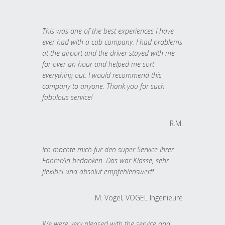
This was one of the best experiences I have
ever had with a cab company. I had problems
at the airport and the driver stayed with me
for over an hour and helped me sort
everything out. I would recommend this
company to anyone. Thank you for such
fabulous service!
R.M.
Ich möchte mich für den super Service Ihrer
Fahrer/in bedanken. Das war Klasse, sehr
flexibel und absolut empfehlenswert!
M. Vogel, VOGEL Ingenieure
We were very pleased with the service and