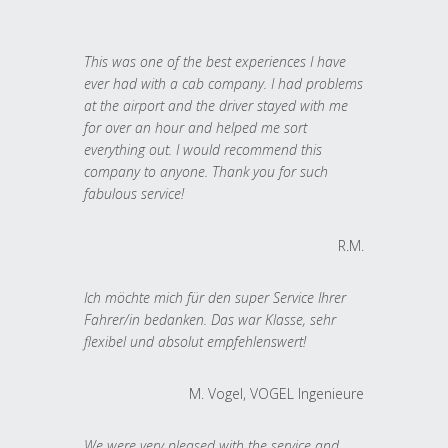
This was one of the best experiences I have
ever had with a cab company. I had problems
at the airport and the driver stayed with me
for over an hour and helped me sort
everything out. I would recommend this
company to anyone. Thank you for such
fabulous service!
R.M.
Ich möchte mich für den super Service Ihrer
Fahrer/in bedanken. Das war Klasse, sehr
flexibel und absolut empfehlenswert!
M. Vogel, VOGEL Ingenieure
We were very pleased with the service and