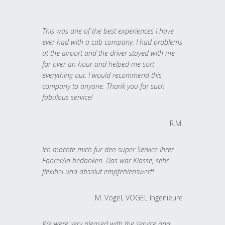
This was one of the best experiences I have
ever had with a cab company. I had problems
at the airport and the driver stayed with me
for over an hour and helped me sort
everything out. I would recommend this
company to anyone. Thank you for such
fabulous service!
R.M.
Ich möchte mich für den super Service Ihrer
Fahrer/in bedanken. Das war Klasse, sehr
flexibel und absolut empfehlenswert!
M. Vogel, VOGEL Ingenieure
We were very pleased with the service and