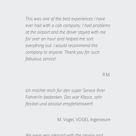
This was one of the best experiences I have
ever had with a cab company. I had problems
at the airport and the driver stayed with me
for over an hour and helped me sort
everything out. I would recommend this
company to anyone. Thank you for such
fabulous service!
R.M.
Ich möchte mich für den super Service Ihrer
Fahrer/in bedanken. Das war Klasse, sehr
flexibel und absolut empfehlenswert!
M. Vogel, VOGEL Ingenieure
We were very pleased with the service and