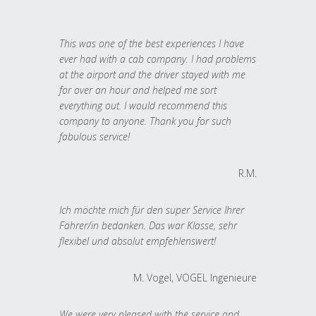
This was one of the best experiences I have
ever had with a cab company. I had problems
at the airport and the driver stayed with me
for over an hour and helped me sort
everything out. I would recommend this
company to anyone. Thank you for such
fabulous service!
R.M.
Ich möchte mich für den super Service Ihrer
Fahrer/in bedanken. Das war Klasse, sehr
flexibel und absolut empfehlenswert!
M. Vogel, VOGEL Ingenieure
We were very pleased with the service and