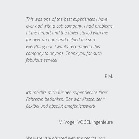
This was one of the best experiences I have
ever had with a cab company. I had problems
at the airport and the driver stayed with me
for over an hour and helped me sort
everything out. I would recommend this
company to anyone. Thank you for such
fabulous service!
R.M.
Ich möchte mich für den super Service Ihrer
Fahrer/in bedanken. Das war Klasse, sehr
flexibel und absolut empfehlenswert!
M. Vogel, VOGEL Ingenieure
We were very pleased with the service and