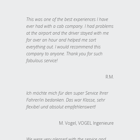
This was one of the best experiences I have
ever had with a cab company. I had problems
at the airport and the driver stayed with me
for over an hour and helped me sort
everything out. I would recommend this
company to anyone. Thank you for such
fabulous service!
R.M.
Ich möchte mich für den super Service Ihrer
Fahrer/in bedanken. Das war Klasse, sehr
flexibel und absolut empfehlenswert!
M. Vogel, VOGEL Ingenieure
We were very pleased with the service and