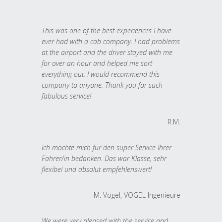
This was one of the best experiences I have
ever had with a cab company. I had problems
at the airport and the driver stayed with me
for over an hour and helped me sort
everything out. I would recommend this
company to anyone. Thank you for such
fabulous service!
R.M.
Ich möchte mich für den super Service Ihrer
Fahrer/in bedanken. Das war Klasse, sehr
flexibel und absolut empfehlenswert!
M. Vogel, VOGEL Ingenieure
We were very pleased with the service and