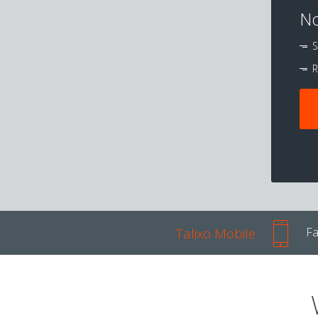
No
S
R
Talixo Mobile
Fa