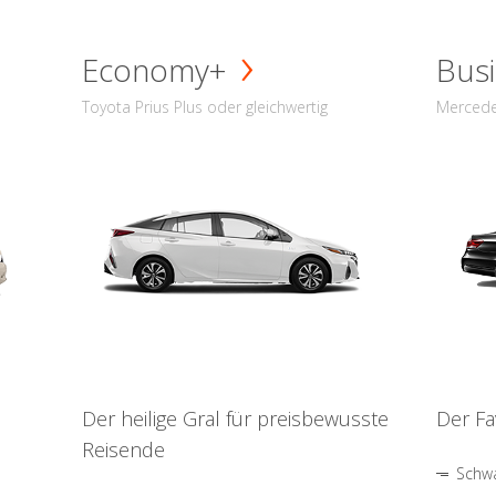
Economy+
Busi
Toyota Prius Plus oder gleichwertig
Mercede
Der heilige Gral für preisbewusste
Der Fa
Reisende
Schwa