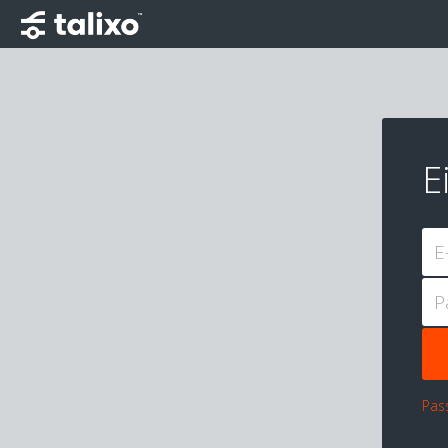
E
E
P
Pas