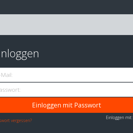
inloggen
-Mail:
asswort:
Einloggen mit
swort vergessen?