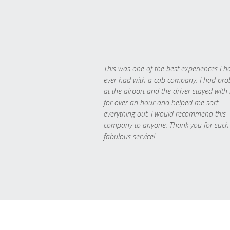
This was one of the best experiences I h
ever had with a cab company. I had pr
at the airport and the driver stayed with
for over an hour and helped me sort
everything out. I would recommend this
company to anyone. Thank you for such
fabulous service!