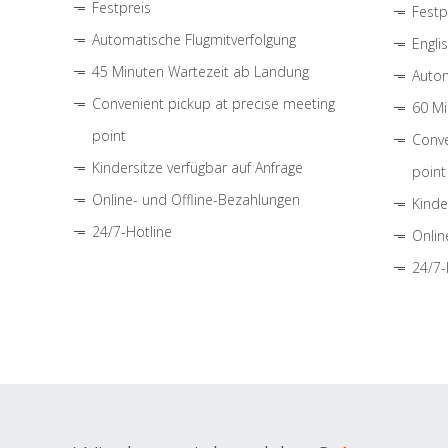
Festpreis
Festp
Automatische Flugmitverfolgung
Engli
45 Minuten Wartezeit ab Landung
Autom
Convenient pickup at precise meeting
60 Mi
point
Conve
Kindersitze verfügbar auf Anfrage
point
Online- und Offline-Bezahlungen
Kinde
24/7-Hotline
Onlin
24/7-