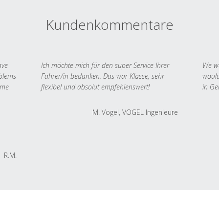
Kundenkommentare
ave
Ich möchte mich für den super Service Ihrer
We we
oblems
Fahrer/in bedanken. Das war Klasse, sehr
would
 me
flexibel und absolut empfehlenswert!
in Ge
M. Vogel, VOGEL Ingenieure
R.M.