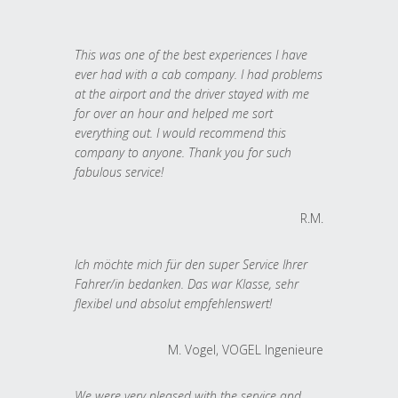
This was one of the best experiences I have
ever had with a cab company. I had problems
at the airport and the driver stayed with me
for over an hour and helped me sort
everything out. I would recommend this
company to anyone. Thank you for such
fabulous service!
R.M.
Ich möchte mich für den super Service Ihrer
Fahrer/in bedanken. Das war Klasse, sehr
flexibel und absolut empfehlenswert!
M. Vogel, VOGEL Ingenieure
We were very pleased with the service and