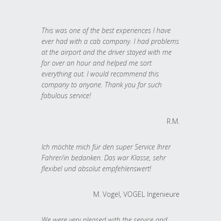
This was one of the best experiences I have
ever had with a cab company. I had problems
at the airport and the driver stayed with me
for over an hour and helped me sort
everything out. I would recommend this
company to anyone. Thank you for such
fabulous service!
R.M.
Ich möchte mich für den super Service Ihrer
Fahrer/in bedanken. Das war Klasse, sehr
flexibel und absolut empfehlenswert!
M. Vogel, VOGEL Ingenieure
We were very pleased with the service and