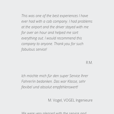
This was one of the best experiences I have
ever had with a cab company. I had problems
at the airport and the driver stayed with me
for over an hour and helped me sort
everything out. I would recommend this
company to anyone. Thank you for such
fabulous service!
R.M.
Ich möchte mich für den super Service Ihrer
Fahrer/in bedanken. Das war Klasse, sehr
flexibel und absolut empfehlenswert!
M. Vogel, VOGEL Ingenieure
We were very pleased with the service and