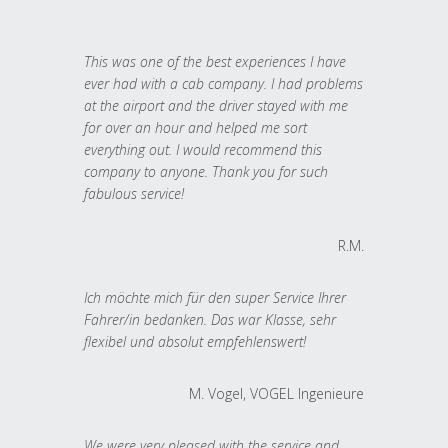
This was one of the best experiences I have
ever had with a cab company. I had problems
at the airport and the driver stayed with me
for over an hour and helped me sort
everything out. I would recommend this
company to anyone. Thank you for such
fabulous service!
R.M.
Ich möchte mich für den super Service Ihrer
Fahrer/in bedanken. Das war Klasse, sehr
flexibel und absolut empfehlenswert!
M. Vogel, VOGEL Ingenieure
We were very pleased with the service and