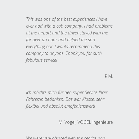
This was one of the best experiences I have
ever had with a cab company. I had problems
at the airport and the driver stayed with me
for over an hour and helped me sort
everything out. I would recommend this
company to anyone. Thank you for such
fabulous service!
R.M.
Ich möchte mich für den super Service Ihrer
Fahrer/in bedanken. Das war Klasse, sehr
flexibel und absolut empfehlenswert!
M. Vogel, VOGEL Ingenieure
We were very pleased with the service and