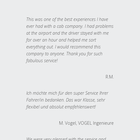
This was one of the best experiences I have
ever had with a cab company. I had problems
at the airport and the driver stayed with me
for over an hour and helped me sort
everything out. I would recommend this
company to anyone. Thank you for such
fabulous service!
R.M.
Ich möchte mich für den super Service Ihrer
Fahrer/in bedanken. Das war Klasse, sehr
flexibel und absolut empfehlenswert!
M. Vogel, VOGEL Ingenieure
We were very pleased with the service and