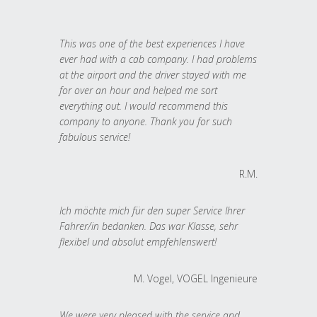
This was one of the best experiences I have
ever had with a cab company. I had problems
at the airport and the driver stayed with me
for over an hour and helped me sort
everything out. I would recommend this
company to anyone. Thank you for such
fabulous service!
R.M.
Ich möchte mich für den super Service Ihrer
Fahrer/in bedanken. Das war Klasse, sehr
flexibel und absolut empfehlenswert!
M. Vogel, VOGEL Ingenieure
We were very pleased with the service and