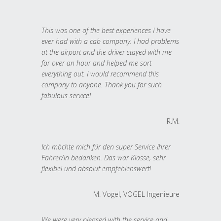
This was one of the best experiences I have
ever had with a cab company. I had problems
at the airport and the driver stayed with me
for over an hour and helped me sort
everything out. I would recommend this
company to anyone. Thank you for such
fabulous service!
R.M.
Ich möchte mich für den super Service Ihrer
Fahrer/in bedanken. Das war Klasse, sehr
flexibel und absolut empfehlenswert!
M. Vogel, VOGEL Ingenieure
We were very pleased with the service and