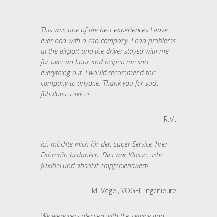
This was one of the best experiences I have
ever had with a cab company. I had problems
at the airport and the driver stayed with me
for over an hour and helped me sort
everything out. I would recommend this
company to anyone. Thank you for such
fabulous service!
R.M.
Ich möchte mich für den super Service Ihrer
Fahrer/in bedanken. Das war Klasse, sehr
flexibel und absolut empfehlenswert!
M. Vogel, VOGEL Ingenieure
We were very pleased with the service and