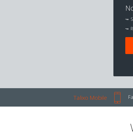
No
S
R
Talixo Mobile
Fa