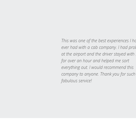
This was one of the best experiences I h
ever had with a cab company. I had pr
at the airport and the driver stayed with
for over an hour and helped me sort
everything out. I would recommend this
company to anyone. Thank you for such
fabulous service!