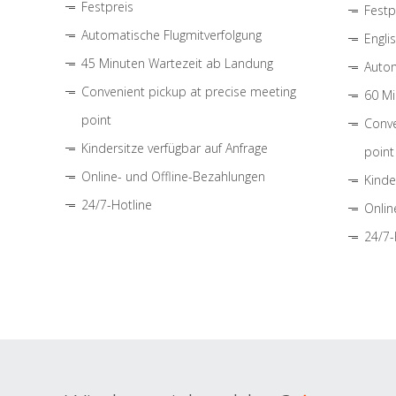
Festpreis
Festp
Automatische Flugmitverfolgung
Engli
45 Minuten Wartezeit ab Landung
Autom
Convenient pickup at precise meeting
60 Mi
point
Conve
Kindersitze verfügbar auf Anfrage
point
Online- und Offline-Bezahlungen
Kinde
24/7-Hotline
Onlin
24/7-