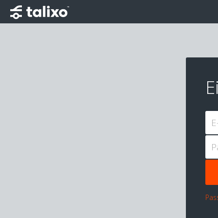
E
E
P
Pas