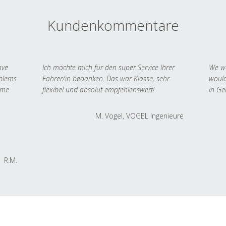
Kundenkommentare
ave
Ich möchte mich für den super Service Ihrer
We we
oblems
Fahrer/in bedanken. Das war Klasse, sehr
would
 me
flexibel und absolut empfehlenswert!
in Ge
M. Vogel, VOGEL Ingenieure
R.M.