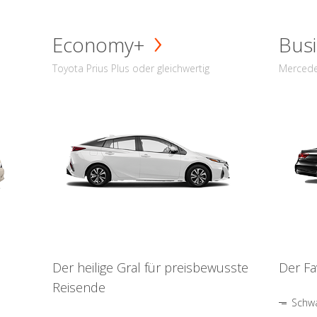
Economy+
Busi
Toyota Prius Plus oder gleichwertig
Mercede
Der heilige Gral für preisbewusste
Der Fa
Reisende
Schwa