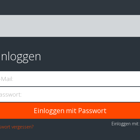
inloggen
-Mail:
asswort:
Einloggen mit
swort vergessen?