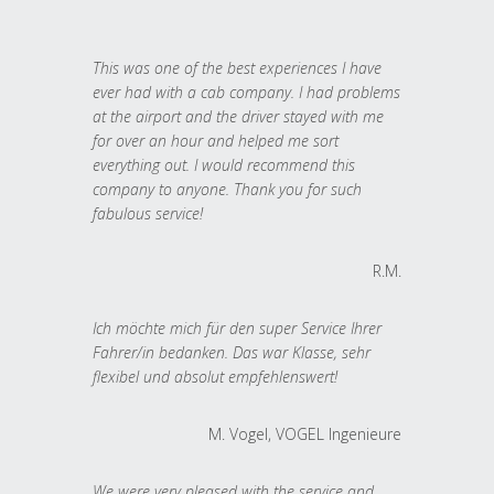
This was one of the best experiences I have
ever had with a cab company. I had problems
at the airport and the driver stayed with me
for over an hour and helped me sort
everything out. I would recommend this
company to anyone. Thank you for such
fabulous service!
R.M.
Ich möchte mich für den super Service Ihrer
Fahrer/in bedanken. Das war Klasse, sehr
flexibel und absolut empfehlenswert!
M. Vogel, VOGEL Ingenieure
We were very pleased with the service and