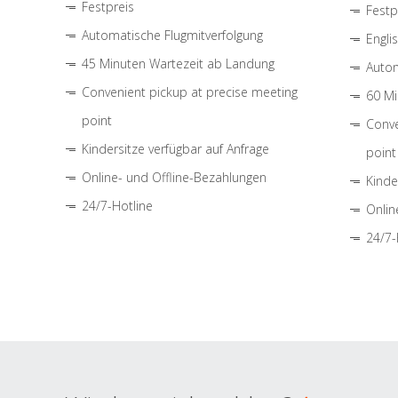
Festpreis
Festp
Automatische Flugmitverfolgung
Engli
45 Minuten Wartezeit ab Landung
Autom
Convenient pickup at precise meeting
60 Mi
point
Conve
Kindersitze verfügbar auf Anfrage
point
Online- und Offline-Bezahlungen
Kinde
24/7-Hotline
Onlin
24/7-