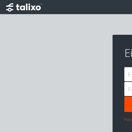
E
E
P
Pas