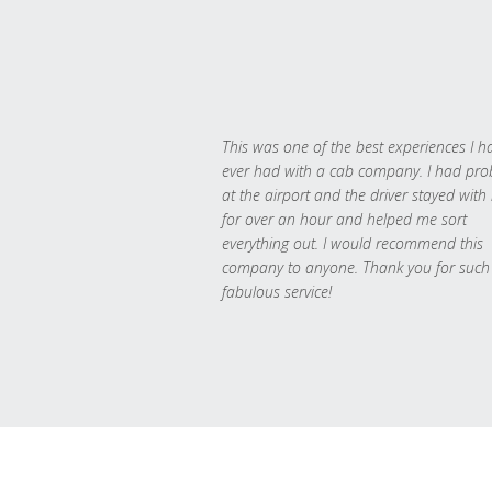
This was one of the best experiences I h
ever had with a cab company. I had pr
at the airport and the driver stayed with
for over an hour and helped me sort
everything out. I would recommend this
company to anyone. Thank you for such
fabulous service!