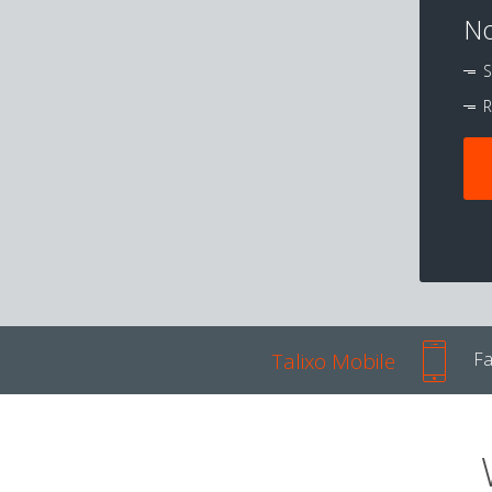
No
S
R
Talixo Mobile
Fa