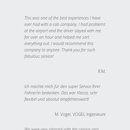
This was one of the best experiences I have
ever had with a cab company. I had problems
at the airport and the driver stayed with me
for over an hour and helped me sort
everything out. I would recommend this
company to anyone. Thank you for such
fabulous service!
R.M.
Ich möchte mich für den super Service Ihrer
Fahrer/in bedanken. Das war Klasse, sehr
flexibel und absolut empfehlenswert!
M. Vogel, VOGEL Ingenieure
We were very pleased with the service and