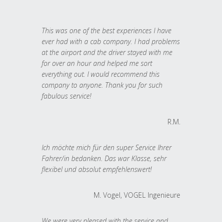
This was one of the best experiences I have
ever had with a cab company. I had problems
at the airport and the driver stayed with me
for over an hour and helped me sort
everything out. I would recommend this
company to anyone. Thank you for such
fabulous service!
R.M.
Ich möchte mich für den super Service Ihrer
Fahrer/in bedanken. Das war Klasse, sehr
flexibel und absolut empfehlenswert!
M. Vogel, VOGEL Ingenieure
We were very pleased with the service and