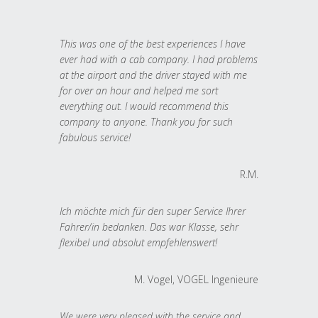
This was one of the best experiences I have
ever had with a cab company. I had problems
at the airport and the driver stayed with me
for over an hour and helped me sort
everything out. I would recommend this
company to anyone. Thank you for such
fabulous service!
R.M.
Ich möchte mich für den super Service Ihrer
Fahrer/in bedanken. Das war Klasse, sehr
flexibel und absolut empfehlenswert!
M. Vogel, VOGEL Ingenieure
We were very pleased with the service and