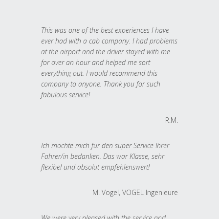
This was one of the best experiences I have
ever had with a cab company. I had problems
at the airport and the driver stayed with me
for over an hour and helped me sort
everything out. I would recommend this
company to anyone. Thank you for such
fabulous service!
R.M.
Ich möchte mich für den super Service Ihrer
Fahrer/in bedanken. Das war Klasse, sehr
flexibel und absolut empfehlenswert!
M. Vogel, VOGEL Ingenieure
We were very pleased with the service and