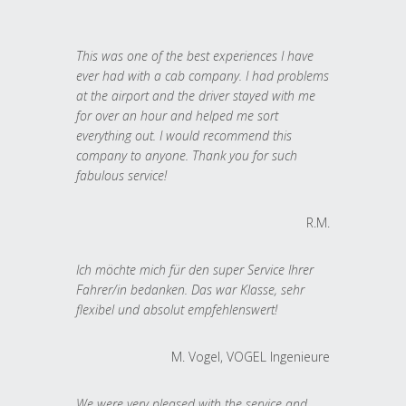
This was one of the best experiences I have
ever had with a cab company. I had problems
at the airport and the driver stayed with me
for over an hour and helped me sort
everything out. I would recommend this
company to anyone. Thank you for such
fabulous service!
R.M.
Ich möchte mich für den super Service Ihrer
Fahrer/in bedanken. Das war Klasse, sehr
flexibel und absolut empfehlenswert!
M. Vogel, VOGEL Ingenieure
We were very pleased with the service and