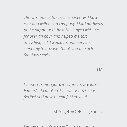
This was one of the best experiences I have
ever had with a cab company. I had problems
at the airport and the driver stayed with me
for over an hour and helped me sort
everything out. I would recommend this
company to anyone. Thank you for such
fabulous service!
R.M.
Ich möchte mich für den super Service Ihrer
Fahrer/in bedanken. Das war Klasse, sehr
flexibel und absolut empfehlenswert!
M. Vogel, VOGEL Ingenieure
We were very pleased with the service and