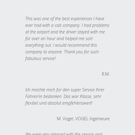
This was one of the best experiences I have
ever had with a cab company. I had problems
at the airport and the driver stayed with me
for over an hour and helped me sort
everything out. I would recommend this
company to anyone. Thank you for such
fabulous service!
R.M.
Ich möchte mich für den super Service Ihrer
Fahrer/in bedanken. Das war Klasse, sehr
flexibel und absolut empfehlenswert!
M. Vogel, VOGEL Ingenieure
We were very pleased with the service and