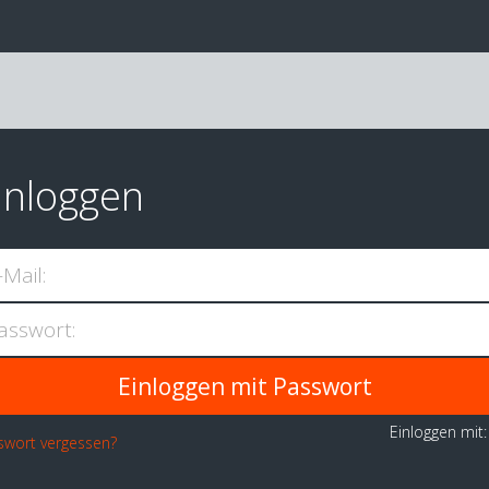
inloggen
-Mail:
asswort:
Einloggen mit
swort vergessen?