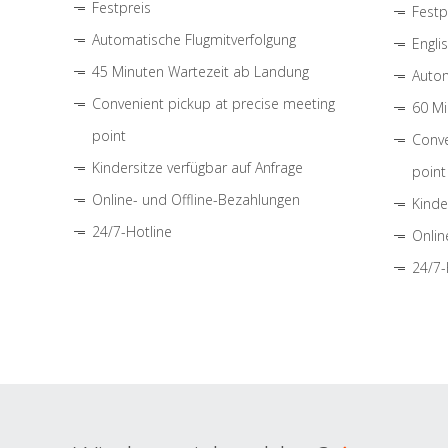
Festpreis
Festp
Automatische Flugmitverfolgung
Engli
45 Minuten Wartezeit ab Landung
Autom
Convenient pickup at precise meeting
60 Mi
point
Conve
Kindersitze verfügbar auf Anfrage
point
Online- und Offline-Bezahlungen
Kinde
24/7-Hotline
Onlin
24/7-