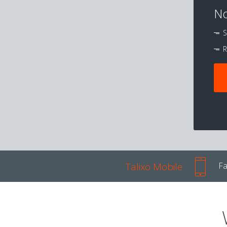
No
S
R
Talixo Mobile
Fa