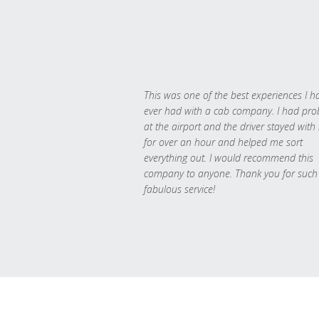
This was one of the best experiences I h
ever had with a cab company. I had pr
at the airport and the driver stayed with
for over an hour and helped me sort
everything out. I would recommend this
company to anyone. Thank you for such
fabulous service!