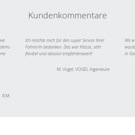
Kundenkommentare
ave
Ich möchte mich für den super Service Ihrer
We we
oblems
Fahrer/in bedanken. Das war Klasse, sehr
would
 me
flexibel und absolut empfehlenswert!
in Ge
M. Vogel, VOGEL Ingenieure
R.M.