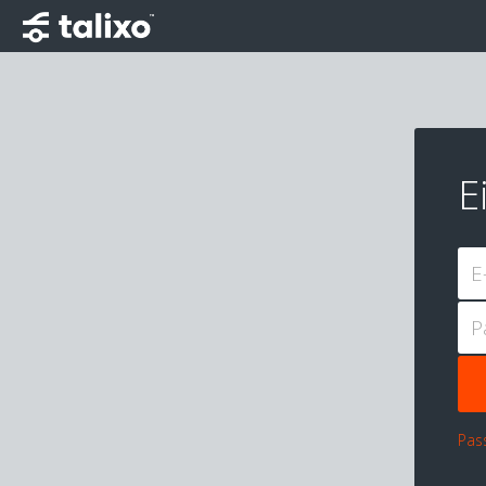
E
E
P
Pas