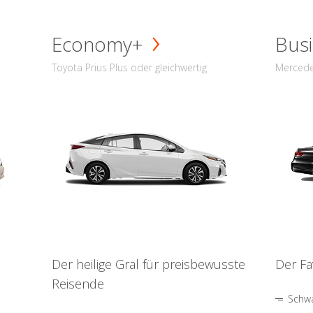
Economy+
Busi
Toyota Prius Plus oder gleichwertig
Mercede
Der heilige Gral für preisbewusste
Der Fa
Reisende
Schwa