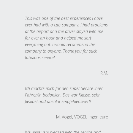
This was one of the best experiences I have
ever had with a cab company. I had problems
at the airport and the driver stayed with me
for over an hour and helped me sort
everything out. I would recommend this
company to anyone. Thank you for such
fabulous service!
R.M.
Ich möchte mich für den super Service Ihrer
Fahrer/in bedanken. Das war Klasse, sehr
flexibel und absolut empfehlenswert!
M. Vogel, VOGEL Ingenieure
We were very pleased with the service and