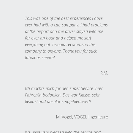
This was one of the best experiences I have
ever had with a cab company. I had problems
at the airport and the driver stayed with me
for over an hour and helped me sort
everything out. I would recommend this
company to anyone. Thank you for such
fabulous service!
R.M.
Ich möchte mich für den super Service Ihrer
Fahrer/in bedanken. Das war Klasse, sehr
flexibel und absolut empfehlenswert!
M. Vogel, VOGEL Ingenieure
We were very pleased with the service and