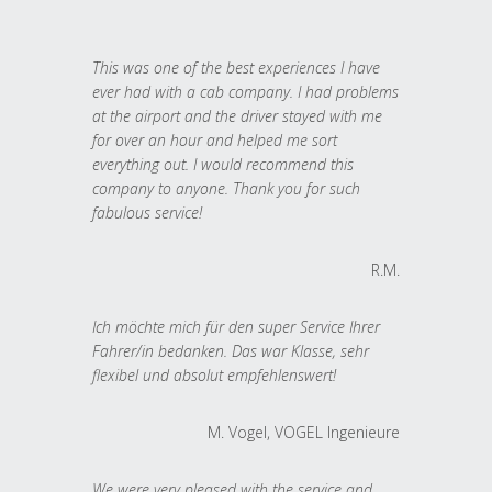
This was one of the best experiences I have
ever had with a cab company. I had problems
at the airport and the driver stayed with me
for over an hour and helped me sort
everything out. I would recommend this
company to anyone. Thank you for such
fabulous service!
R.M.
Ich möchte mich für den super Service Ihrer
Fahrer/in bedanken. Das war Klasse, sehr
flexibel und absolut empfehlenswert!
M. Vogel, VOGEL Ingenieure
We were very pleased with the service and