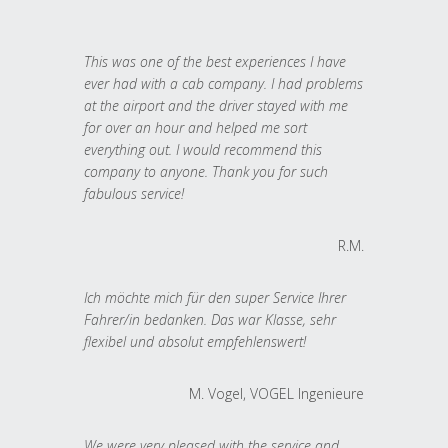
This was one of the best experiences I have
ever had with a cab company. I had problems
at the airport and the driver stayed with me
for over an hour and helped me sort
everything out. I would recommend this
company to anyone. Thank you for such
fabulous service!
R.M.
Ich möchte mich für den super Service Ihrer
Fahrer/in bedanken. Das war Klasse, sehr
flexibel und absolut empfehlenswert!
M. Vogel, VOGEL Ingenieure
We were very pleased with the service and