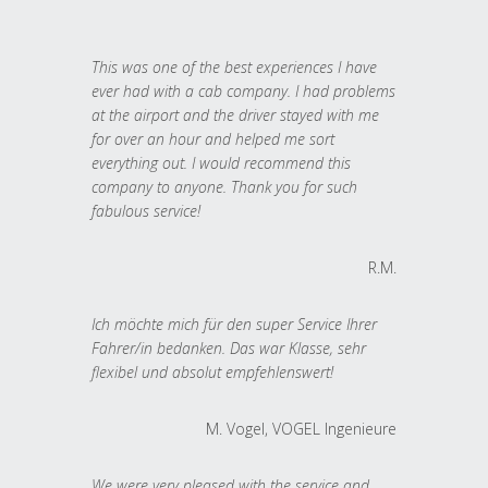
This was one of the best experiences I have
ever had with a cab company. I had problems
at the airport and the driver stayed with me
for over an hour and helped me sort
everything out. I would recommend this
company to anyone. Thank you for such
fabulous service!
R.M.
Ich möchte mich für den super Service Ihrer
Fahrer/in bedanken. Das war Klasse, sehr
flexibel und absolut empfehlenswert!
M. Vogel, VOGEL Ingenieure
We were very pleased with the service and