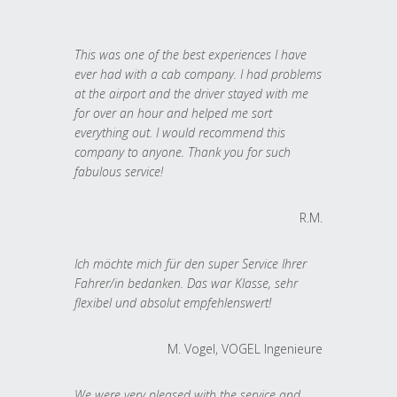
This was one of the best experiences I have
ever had with a cab company. I had problems
at the airport and the driver stayed with me
for over an hour and helped me sort
everything out. I would recommend this
company to anyone. Thank you for such
fabulous service!
R.M.
Ich möchte mich für den super Service Ihrer
Fahrer/in bedanken. Das war Klasse, sehr
flexibel und absolut empfehlenswert!
M. Vogel, VOGEL Ingenieure
We were very pleased with the service and