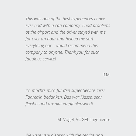
This was one of the best experiences I have
ever had with a cab company. I had problems
at the airport and the driver stayed with me
for over an hour and helped me sort
everything out. I would recommend this
company to anyone. Thank you for such
fabulous service!
R.M.
Ich möchte mich für den super Service Ihrer
Fahrer/in bedanken. Das war Klasse, sehr
flexibel und absolut empfehlenswert!
M. Vogel, VOGEL Ingenieure
We were very pleased with the service and