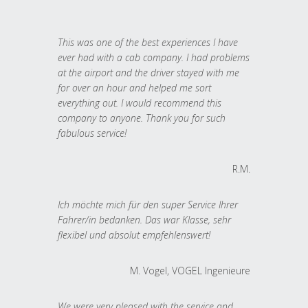
This was one of the best experiences I have
ever had with a cab company. I had problems
at the airport and the driver stayed with me
for over an hour and helped me sort
everything out. I would recommend this
company to anyone. Thank you for such
fabulous service!
R.M.
Ich möchte mich für den super Service Ihrer
Fahrer/in bedanken. Das war Klasse, sehr
flexibel und absolut empfehlenswert!
M. Vogel, VOGEL Ingenieure
We were very pleased with the service and