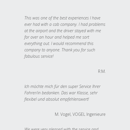
This was one of the best experiences I have
ever had with a cab company. I had problems
at the airport and the driver stayed with me
for over an hour and helped me sort
everything out. I would recommend this
company to anyone. Thank you for such
fabulous service!
R.M.
Ich möchte mich für den super Service Ihrer
Fahrer/in bedanken. Das war Klasse, sehr
flexibel und absolut empfehlenswert!
M. Vogel, VOGEL Ingenieure
We were very pleased with the service and