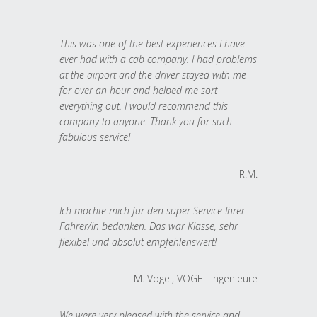
This was one of the best experiences I have
ever had with a cab company. I had problems
at the airport and the driver stayed with me
for over an hour and helped me sort
everything out. I would recommend this
company to anyone. Thank you for such
fabulous service!
R.M.
Ich möchte mich für den super Service Ihrer
Fahrer/in bedanken. Das war Klasse, sehr
flexibel und absolut empfehlenswert!
M. Vogel, VOGEL Ingenieure
We were very pleased with the service and