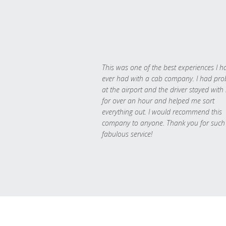
This was one of the best experiences I h
ever had with a cab company. I had pr
at the airport and the driver stayed with
for over an hour and helped me sort
everything out. I would recommend this
company to anyone. Thank you for such
fabulous service!