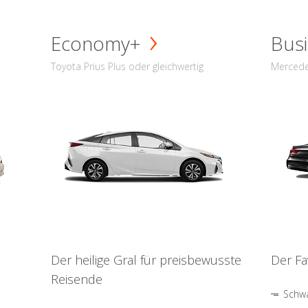
Economy+
Busi
Toyota Prius Plus oder gleichwertig
Mercede
Der heilige Gral für preisbewusste
Der Fa
Reisende
Schwa