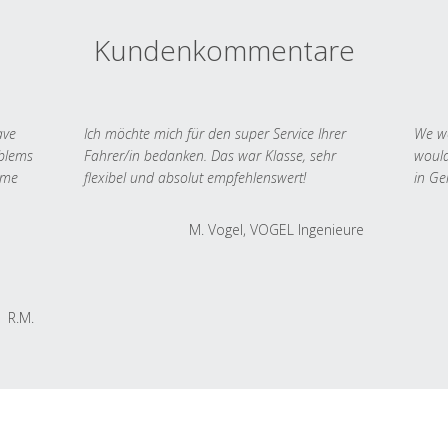
Kundenkommentare
ave
Ich möchte mich für den super Service Ihrer
We we
oblems
Fahrer/in bedanken. Das war Klasse, sehr
would
 me
flexibel und absolut empfehlenswert!
in Ge
M. Vogel, VOGEL Ingenieure
R.M.