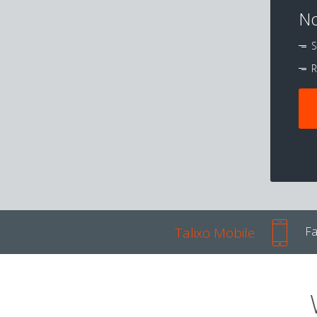
No
S
R
Talixo Mobile
Fa