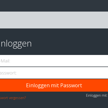
inloggen
-Mail:
asswort:
Einloggen mit
swort vergessen?