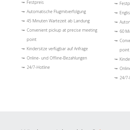
Festpreis
Festp
Automatische Flugmitverfolgung
Engli
45 Minuten Wartezeit ab Landung
Autom
Convenient pickup at precise meeting
60 Mi
point
Conve
Kindersitze verfügbar auf Anfrage
point
Online- und Offline-Bezahlungen
Kinde
24/7-Hotline
Onlin
24/7-