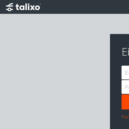
E
E
P
Pas