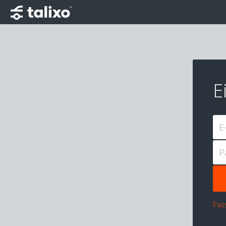
E
E
P
Pas