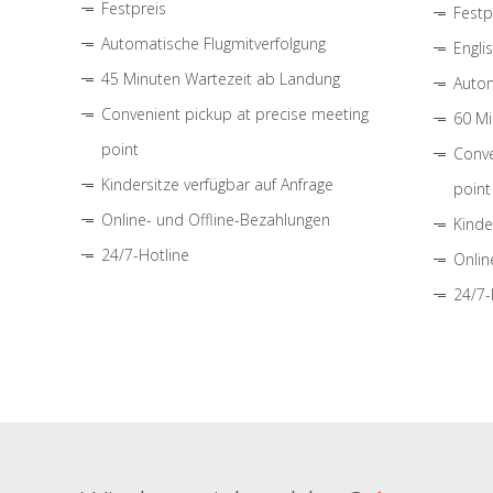
Festpreis
Festp
Automatische Flugmitverfolgung
Engli
45 Minuten Wartezeit ab Landung
Autom
Convenient pickup at precise meeting
60 Mi
point
Conve
Kindersitze verfügbar auf Anfrage
point
Online- und Offline-Bezahlungen
Kinde
24/7-Hotline
Onlin
24/7-