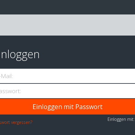
inloggen
-Mail:
asswort:
Einloggen mit
swort vergessen?