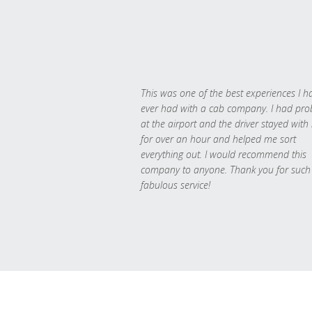
This was one of the best experiences I h
ever had with a cab company. I had pr
at the airport and the driver stayed with
for over an hour and helped me sort
everything out. I would recommend this
company to anyone. Thank you for such
fabulous service!