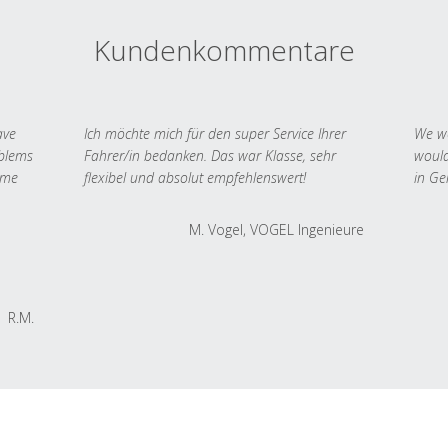
Kundenkommentare
ave
Ich möchte mich für den super Service Ihrer
We we
oblems
Fahrer/in bedanken. Das war Klasse, sehr
would
 me
flexibel und absolut empfehlenswert!
in Ge
M. Vogel, VOGEL Ingenieure
R.M.