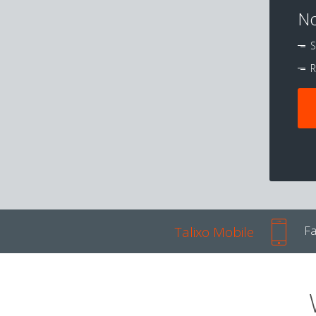
No
S
R
Talixo Mobile
Fa