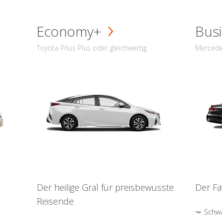
Economy+
Busi
Toyota Prius Plus oder gleichwertig
Mercede
Der heilige Gral für preisbewusste
Der Fa
Reisende
Schwa