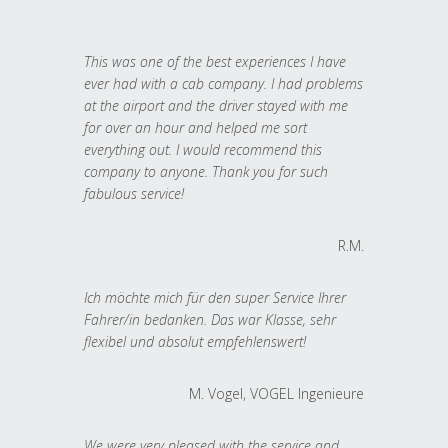
This was one of the best experiences I have
ever had with a cab company. I had problems
at the airport and the driver stayed with me
for over an hour and helped me sort
everything out. I would recommend this
company to anyone. Thank you for such
fabulous service!
R.M.
Ich möchte mich für den super Service Ihrer
Fahrer/in bedanken. Das war Klasse, sehr
flexibel und absolut empfehlenswert!
M. Vogel, VOGEL Ingenieure
We were very pleased with the service and