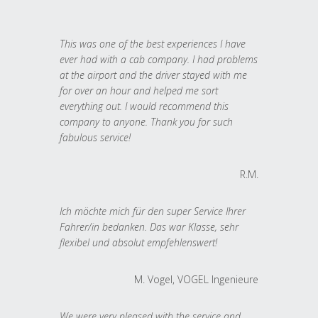
This was one of the best experiences I have
ever had with a cab company. I had problems
at the airport and the driver stayed with me
for over an hour and helped me sort
everything out. I would recommend this
company to anyone. Thank you for such
fabulous service!
R.M.
Ich möchte mich für den super Service Ihrer
Fahrer/in bedanken. Das war Klasse, sehr
flexibel und absolut empfehlenswert!
M. Vogel, VOGEL Ingenieure
We were very pleased with the service and