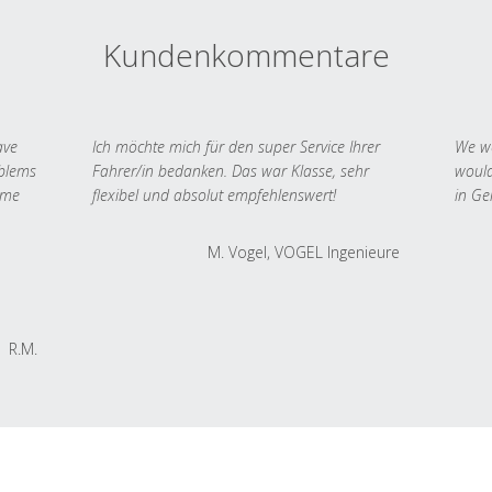
Kundenkommentare
ave
Ich möchte mich für den super Service Ihrer
We we
oblems
Fahrer/in bedanken. Das war Klasse, sehr
would
 me
flexibel und absolut empfehlenswert!
in Ge
M. Vogel, VOGEL Ingenieure
R.M.