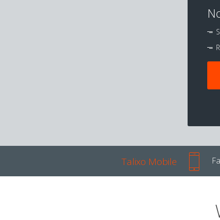
No
S
R
Talixo Mobile
Fa