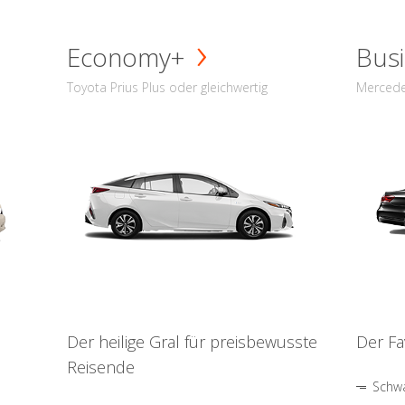
Economy+
Busi
Toyota Prius Plus oder gleichwertig
Mercede
Der heilige Gral für preisbewusste
Der Fa
Reisende
Schwa