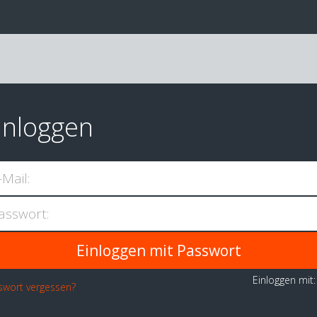
inloggen
-Mail:
asswort:
Einloggen mit
swort vergessen?