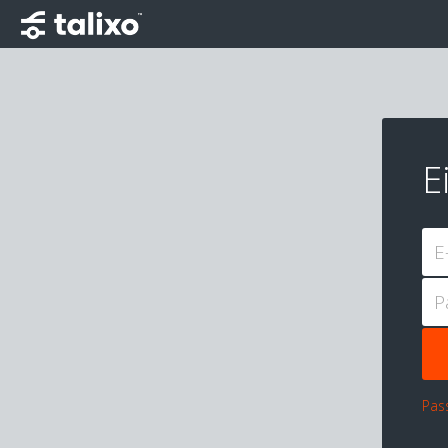
E
E
P
Pas