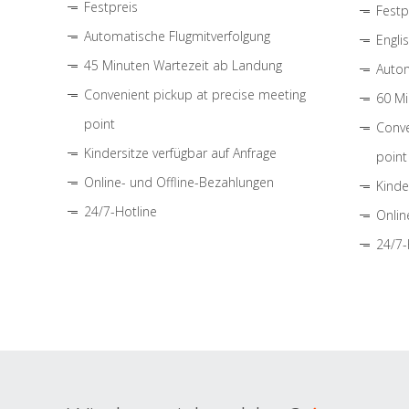
Festpreis
Festp
Automatische Flugmitverfolgung
Engli
45 Minuten Wartezeit ab Landung
Autom
Convenient pickup at precise meeting
60 Mi
point
Conve
Kindersitze verfügbar auf Anfrage
point
Online- und Offline-Bezahlungen
Kinde
24/7-Hotline
Onlin
24/7-