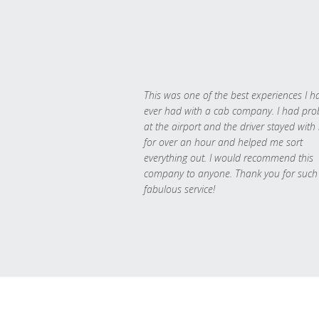
This was one of the best experiences I h
ever had with a cab company. I had pr
at the airport and the driver stayed with
for over an hour and helped me sort
everything out. I would recommend this
company to anyone. Thank you for such
fabulous service!