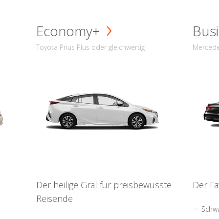
Economy+
Busi
Toyota Prius Plus oder gleichwertig
Mercede
Der heilige Gral für preisbewusste
Der Fa
Reisende
Schwa