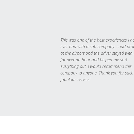
This was one of the best experiences I h
ever had with a cab company. I had pr
at the airport and the driver stayed with
for over an hour and helped me sort
everything out. I would recommend this
company to anyone. Thank you for such
fabulous service!