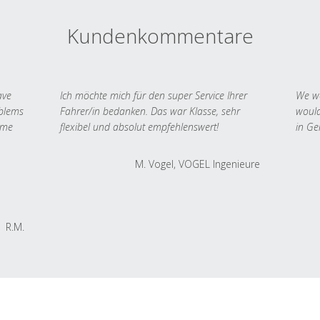
Kundenkommentare
ave
Ich möchte mich für den super Service Ihrer
We we
oblems
Fahrer/in bedanken. Das war Klasse, sehr
would
 me
flexibel und absolut empfehlenswert!
in Ge
M. Vogel, VOGEL Ingenieure
R.M.