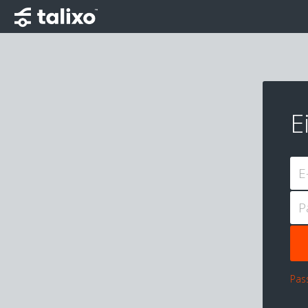
E
E
P
Pas