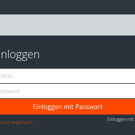
inloggen
-Mail:
asswort:
Einloggen mit
swort vergessen?