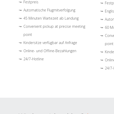
Festpreis
Festp
Automatische Flugmitverfolgung
Engli
45 Minuten Wartezeit ab Landung
Autom
Convenient pickup at precise meeting
60 Mi
point
Conve
Kindersitze verfügbar auf Anfrage
point
Online- und Offline-Bezahlungen
Kinde
24/7-Hotline
Onlin
24/7-