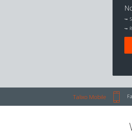
No
S
R
Talixo Mobile
Fa