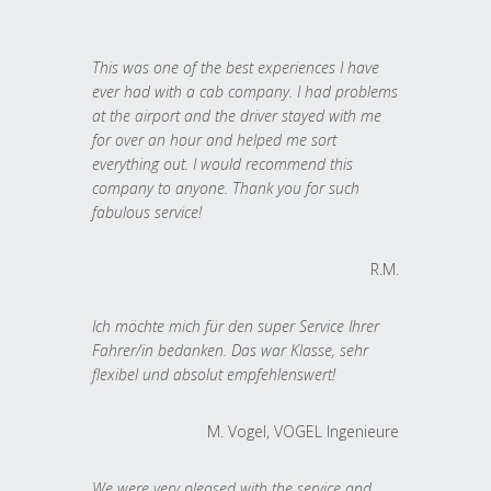
This was one of the best experiences I have
ever had with a cab company. I had problems
at the airport and the driver stayed with me
for over an hour and helped me sort
everything out. I would recommend this
company to anyone. Thank you for such
fabulous service!
R.M.
Ich möchte mich für den super Service Ihrer
Fahrer/in bedanken. Das war Klasse, sehr
flexibel und absolut empfehlenswert!
M. Vogel, VOGEL Ingenieure
We were very pleased with the service and