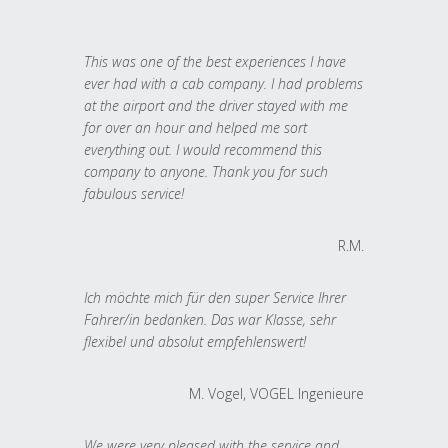
This was one of the best experiences I have
ever had with a cab company. I had problems
at the airport and the driver stayed with me
for over an hour and helped me sort
everything out. I would recommend this
company to anyone. Thank you for such
fabulous service!
R.M.
Ich möchte mich für den super Service Ihrer
Fahrer/in bedanken. Das war Klasse, sehr
flexibel und absolut empfehlenswert!
M. Vogel, VOGEL Ingenieure
We were very pleased with the service and