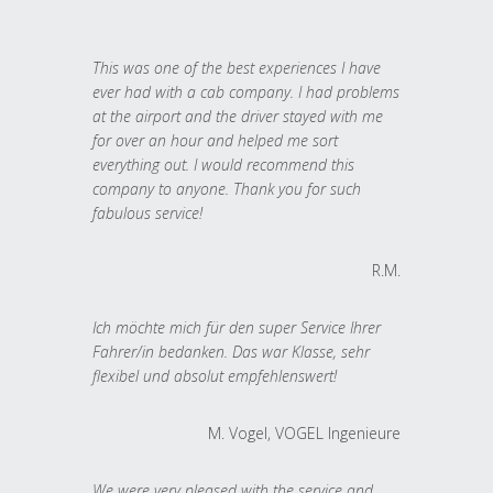
This was one of the best experiences I have
ever had with a cab company. I had problems
at the airport and the driver stayed with me
for over an hour and helped me sort
everything out. I would recommend this
company to anyone. Thank you for such
fabulous service!
R.M.
Ich möchte mich für den super Service Ihrer
Fahrer/in bedanken. Das war Klasse, sehr
flexibel und absolut empfehlenswert!
M. Vogel, VOGEL Ingenieure
We were very pleased with the service and