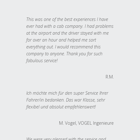
This was one of the best experiences I have
ever had with a cab company. I had problems
at the airport and the driver stayed with me
for over an hour and helped me sort
everything out. I would recommend this
company to anyone. Thank you for such
fabulous service!
R.M.
Ich möchte mich für den super Service Ihrer
Fahrer/in bedanken. Das war Klasse, sehr
flexibel und absolut empfehlenswert!
M. Vogel, VOGEL Ingenieure
We were very pleased with the service and